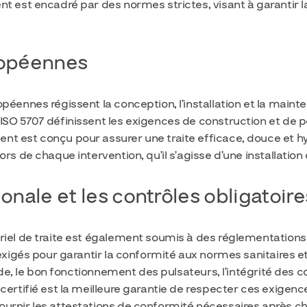
t est encadré par des normes strictes, visant à garantir la
ropéennes
péennes régissent la conception, l’installation et la maint
 ISO 5707 définissent les exigences de construction et d
t est conçu pour assurer une traite efficace, douce et hy
ors de chaque intervention, qu’il s’agisse d’une installatio
onale et les contrôles obligatoire
riel de traite est également soumis à des réglementations
 exigés pour garantir la conformité aux normes sanitaires e
vide, le bon fonctionnement des pulsateurs, l’intégrité des 
certifié est la meilleure garantie de respecter ces exigence
urnir les attestations de conformité nécessaires après ch