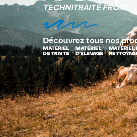
TECHNITRAITE FROID
Découvrez tous nos pro
MATÉRIEL
MATÉRIEL
MATÉRIEL 
DE TRAITE
D’ÉLEVAGE
NETTOYAG