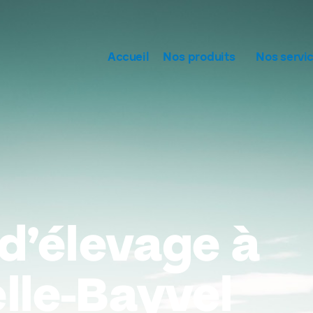
Accueil
Nos produits
Nos servi
d’élevage à
lle-Bayvel