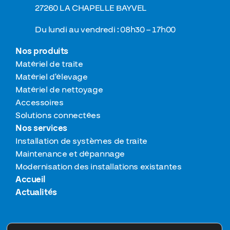
27260 LA CHAPELLE BAYVEL
Du lundi au vendredi : 08h30 – 17h00
Nos produits
Matériel de traite
Matériel d’élevage
Matériel de nettoyage
Accessoires
Solutions connectées
Nos services
Installation de systèmes de traite
Maintenance et dépannage
Modernisation des installations existantes
Accueil
Actualités