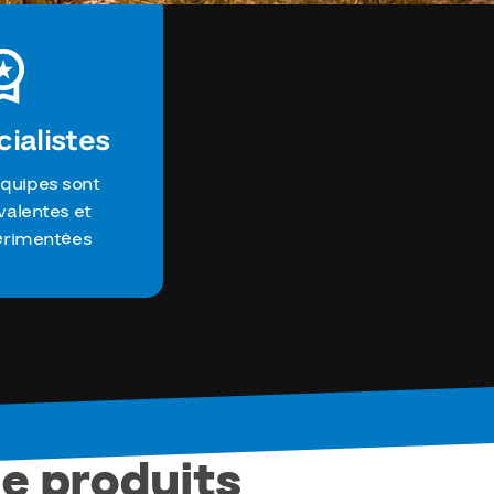
ialistes
quipes sont
valentes et
érimentées
e produits