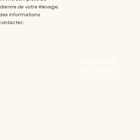
idienne de votre élevage.
 des informations
contacter.
Matériel
de traite