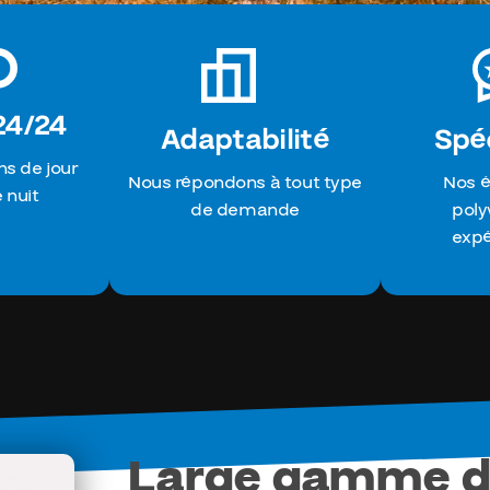
24/24
Adaptabilité
Spéc
s de jour
Nous répondons à tout type
Nos é
nuit
de demande
poly
exp
Large gamme d