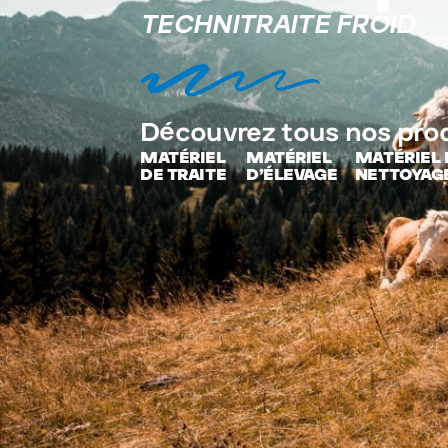
TECHNITRAITE FROID
Découvrez tous nos pro
MATÉRIEL
MATÉRIEL
MATÉRIEL 
DE TRAITE
D’ÉLEVAGE
NETTOYAG