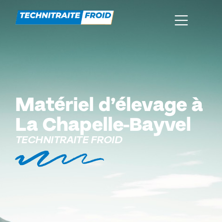
Matériel d’élevage à
La Chapelle-Bayvel
TECHNITRAITE FROID