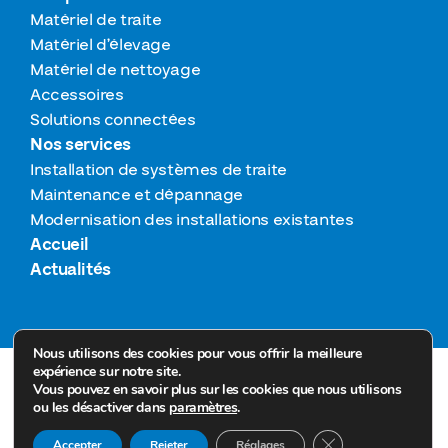
Matériel de traite
Matériel d’élevage
Matériel de nettoyage
Accessoires
Solutions connectées
Nos services
Installation de systèmes de traite
Maintenance et dépannage
Modernisation des installations existantes
Accueil
Actualités
Nous utilisons des cookies pour vous offrir la meilleure
expérience sur notre site.
© 2026 Tous droits réservés Technitraite froid
Vous pouvez en savoir plus sur les cookies que nous utilisons
Mentions légales
ou les désactiver dans
paramètres
.
RGPD
Fermer la bannière
Accepter
Rejeter
Réglages
Sitemap