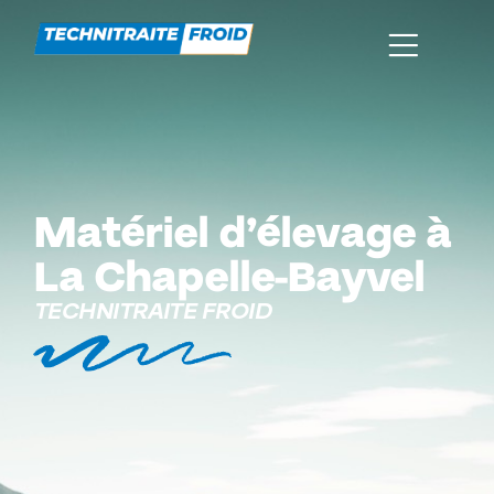
Matériel d’élevage à
La Chapelle-Bayvel
TECHNITRAITE FROID