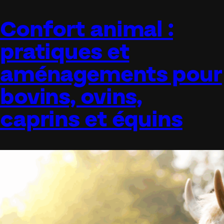
Confort animal :
pratiques et
aménagements pour
bovins, ovins,
caprins et équins