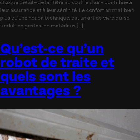
chaque détail – de la litière au souffle d’air – contribue à
leur assurance et à leur sérénité. Le confort animal, bien
plus qu’une notion technique, est un art de vivre qui se
traduit en gestes, en matériaux […]
Qu’est-ce qu’un
robot de traite et
quels sont les
avantages ?