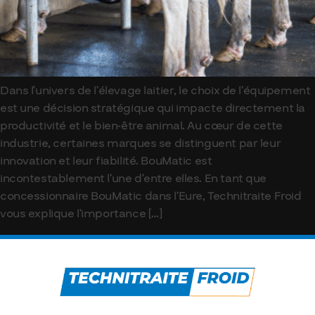
Dans l’univers de l’élevage laitier, le choix de l’équipement
est une décision stratégique qui impacte directement la
productivité et le bien-être animal. Au cœur de cette
industrie, certaines marques se distinguent par leur
innovation et leur fiabilité. BouMatic est
incontestablement l’une d’entre elles. En tant que
concessionnaire BouMatic dans l’Eure, Technitraite Froid
vous explique l’importance […]