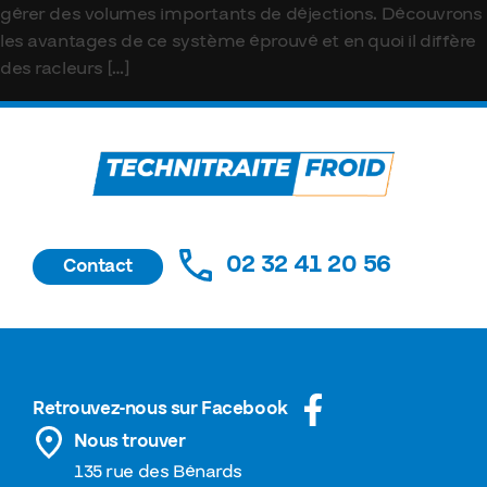
gérer des volumes importants de déjections. Découvrons
les avantages de ce système éprouvé et en quoi il diffère
des racleurs […]
02 32 41 20 56
Contact
Retrouvez-nous sur Facebook
Nous trouver
135 rue des Bénards