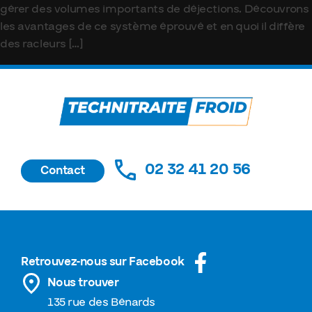
gérer des volumes importants de déjections. Découvrons
les avantages de ce système éprouvé et en quoi il diffère
des racleurs […]
02 32 41 20 56
Contact
Retrouvez-nous sur Facebook
Nous trouver
135 rue des Bénards