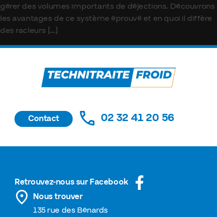
gérer des volumes importants de déjections. Découvrons
les avantages de ce système éprouvé et en quoi il diffère
des racleurs […]
02 32 41 20 56
Contact
Retrouvez-nous sur Facebook
Nous trouver
135 rue des Bénards