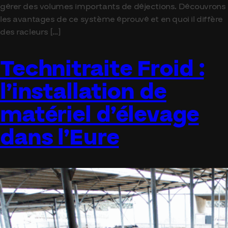
gérer des volumes importants de déjections. Découvrons
les avantages de ce système éprouvé et en quoi il diffère
des racleurs […]
Technitraite Froid :
l’installation de
matériel d’élevage
dans l’Eure