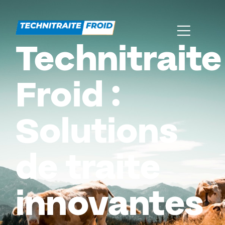
Technitraite
Froid :
Solutions
de traite
innovantes