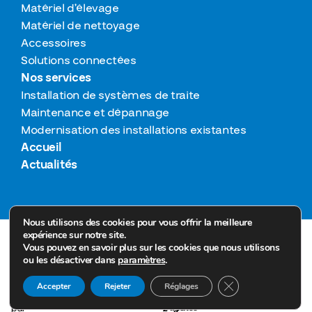
Matériel d’élevage
Matériel de nettoyage
Accessoires
Solutions connectées
Nos services
Installation de systèmes de traite
Maintenance et dépannage
Modernisation des installations existantes
Accueil
Actualités
Nous utilisons des cookies pour vous offrir la meilleure
expérience sur notre site.
© 2026 Tous droits réservés Technitraite froid
Vous pouvez en savoir plus sur les cookies que nous utilisons
Mentions légales
ou les désactiver dans
paramètres
.
RGPD
Fermer la bannière
Accepter
Rejeter
Réglages
Sitemap
Site réalisé
par